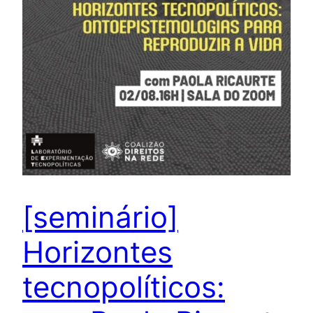
[seminário]
Horizontes
tecnopolíticos: