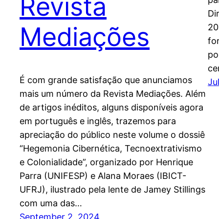
Revista
Di
Mediações
20
fo
po
ce
É com grande satisfação que anunciamos
Ju
mais um número da Revista Mediações. Além
de artigos inéditos, alguns disponíveis agora
em português e inglês, trazemos para
apreciação do público neste volume o dossiê
“Hegemonia Cibernética, Tecnoextrativismo
e Colonialidade”, organizado por Henrique
Parra (UNIFESP) e Alana Moraes (IBICT-
UFRJ), ilustrado pela lente de Jamey Stillings
com uma das…
September 2, 2024