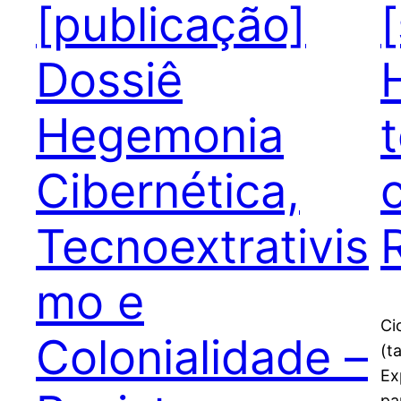
[publicação]
Dossiê
Hegemonia
Cibernética,
Tecnoextrativis
mo e
Ci
Colonialidade –
(t
Ex
pa