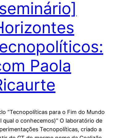
[seminário]
Horizontes
tecnopolíticos:
com Paola
Ricaurte
clo “Tecnopolíticas para o Fim do Mundo
al qual o conhecemos)” O laboratório de
perimentações Tecnopolíticas, criado a
rtir do GT do mesmo nome da Coalizão